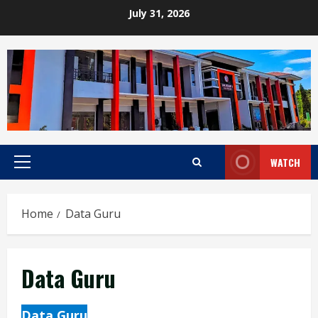
Skip
July 31, 2026
to
content
WATCH
Primary
Menu
Home
Data Guru
Data Guru
Data Guru