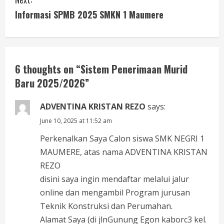
o
Informasi SPMB 2025 SMKN 1 Maumere
n
t
6 thoughts on “
Sistem Penerimaan Murid
i
Baru 2025/2026
”
n
ADVENTINA KRISTAN REZO
says:
u
June 10, 2025 at 11:52 am
e
Perkenalkan Saya Calon siswa SMK NEGRI 1
MAUMERE, atas nama ADVENTINA KRISTAN
R
REZO
e
disini saya ingin mendaftar melalui jalur
online dan mengambil Program jurusan
a
Teknik Konstruksi dan Perumahan.
Alamat Saya (di jlnGunung Egon kaborc3 kel.