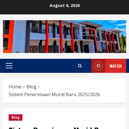
Skip
August 6, 2026
to
content
WATCH
Primary
Menu
Home
Blog
Sistem Penerimaan Murid Baru 2025/2026
Blog