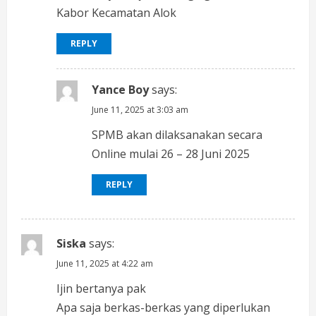
d
Kabor Kecamatan Alok
i
REPLY
n
g
Yance Boy
says:
June 11, 2025 at 3:03 am
SPMB akan dilaksanakan secara
Online mulai 26 – 28 Juni 2025
REPLY
Siska
says:
June 11, 2025 at 4:22 am
Ijin bertanya pak
Apa saja berkas-berkas yang diperlukan